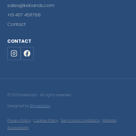
sales@kebands.com
+01 407 4511768
Contact
CONTACT
© 2026 Kebands - All rights reserved
Designed by
Bgcreativos
Privacy Policy
|
Cookies Policy
|
Terms and Conditions
|
Website
Accessibility