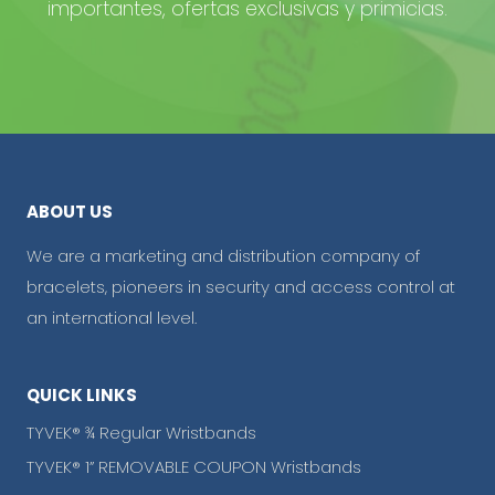
importantes, ofertas exclusivas y primicias.
ABOUT US
We are a marketing and distribution company of
bracelets, pioneers in security and access control at
an international level.
QUICK LINKS
TYVEK® ¾ Regular Wristbands
TYVEK® 1” REMOVABLE COUPON Wristbands