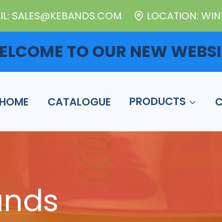
IL: SALES@KEBANDS.COM
LOCATION: WINT
ELCOME TO OUR NEW WEBSI
HOME
CATALOGUE
PRODUCTS
ands