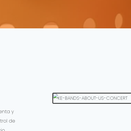
enta y
trol de
cio