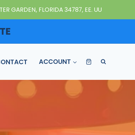
ER GARDEN, FLORIDA 34787, EE. UU
TE
CONTACT
ACCOUNT