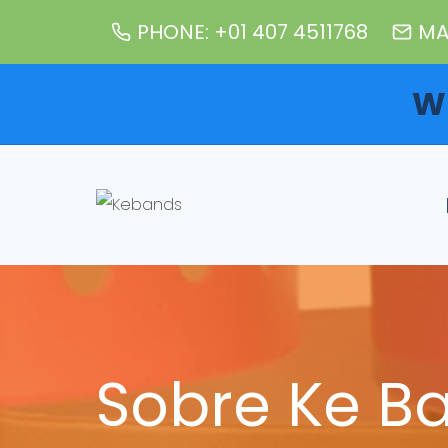
Skip
PHONE: +01 407 4511768
MA
to
content
W
Sobre Ke B